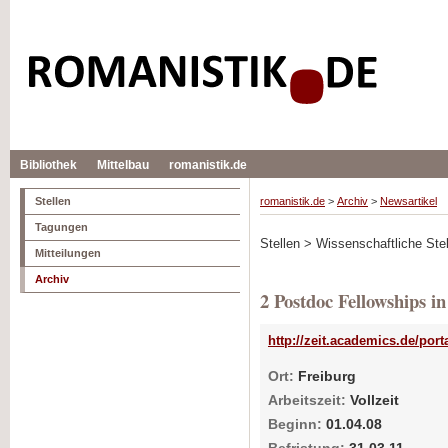
Bibliothek
Mittelbau
romanistik.de
Stellen
romanistik.de
>
Archiv
>
Newsartikel
Tagungen
Stellen > Wissenschaftliche Stel
Mitteilungen
Archiv
2 Postdoc Fellowships in
http://zeit.academics.de/por
Ort:
Freiburg
Arbeitszeit:
Vollzeit
Beginn:
01.04.08