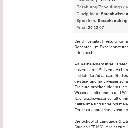
Befristung:
31.03.11
Bezahlung/Besoldungskla
Disziplinen:
Sprachwissen
Sprachen:
Sprachenübergr
Frist:
20.12.07
Die Universität Freiburg war
Research" im Exzellenzwettb
erfolgreich.
Als Kernelement ihrer Strate
universitären Spitzenforschun
Institute for Advanced Studie
geistes- und naturwissenschaf
Freiburg arbeiten hier mit in
Wissenschaftlerinnen und Wiss
Nachwuchswissenschaftlerinn
Zeiträume und unter optima
Forschungsprojekten zusam
Die School of Language & Lite
Studies (FRIAS) vergibt zum 1