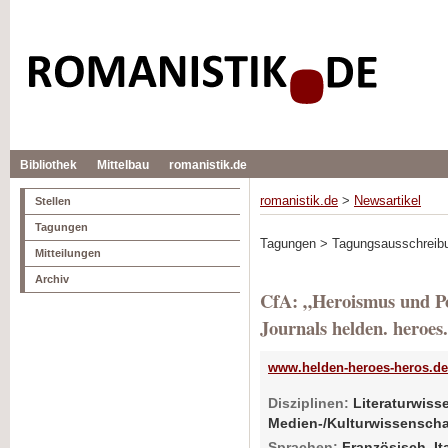
Bibliothek
Mittelbau
romanistik.de
romanistik.de
>
Newsartikel
Stellen
Tagungen
Tagungen > Tagungsausschreib
Mitteilungen
Archiv
CfA: „Heroismus und Po
Journals helden. heroes.
www.helden-heroes-heros.de
Disziplinen:
Literaturwiss
Medien-/Kulturwissenscha
Sprachen:
Französisch, It