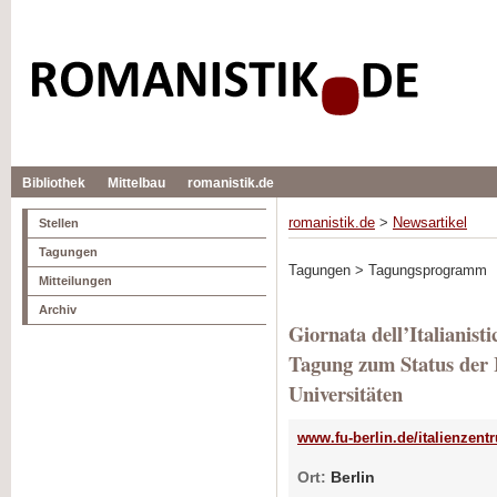
Bibliothek
Mittelbau
romanistik.de
romanistik.de
>
Newsartikel
Stellen
Tagungen
Tagungen > Tagungsprogramm
Mitteilungen
Archiv
Giornata dell’Italianisti
Tagung zum Status der I
Universitäten
www.fu-berlin.de/italienzent
Ort:
Berlin