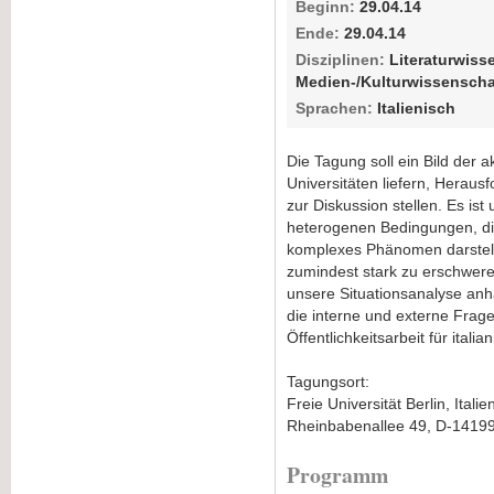
Beginn:
29.04.14
Ende:
29.04.14
Disziplinen:
Literaturwiss
Medien-/Kulturwissenschaf
Sprachen:
Italienisch
Die Tagung soll ein Bild der a
Universitäten liefern, Hera
zur Diskussion stellen. Es is
heterogenen Bedingungen, die
komplexes Phänomen darstellt
zumindest stark zu erschwere
unsere Situationsanalyse anh
die interne und externe Frag
Öffentlichkeitsarbeit für itali
Tagungsort:
Freie Universität Berlin, Itali
Rheinbabenallee 49, D-14199
Programm