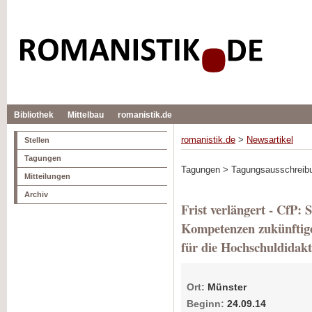
Bibliothek
Mittelbau
romanistik.de
romanistik.de
>
Newsartikel
Stellen
Tagungen
Tagungen > Tagungsausschreib
Mitteilungen
Archiv
Frist verlängert - CfP: 
Kompetenzen zukünftige
für die Hochschuldidak
Ort:
Münster
Beginn:
24.09.14