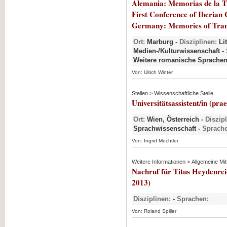
Alemania: Memorias de la Tr
First Conference of Iberian 
Germany: Memories of Trans
Ort:
Marburg -
Disziplinen:
Lit
Medien-/Kulturwissenschaft -
Weitere romanische Sprache
Von: Ulrich Winter
Stellen > Wissenschaftliche Stelle
Universitätsassistent/in (pra
Ort:
Wien, Österreich -
Diszip
Sprachwissenschaft -
Sprache
Von: Ingrid Mechtler
Weitere Informationen > Allgemeine Mit
Nachruf für Titus Heydenre
2013)
Disziplinen:
-
Sprachen:
Von: Roland Spiller