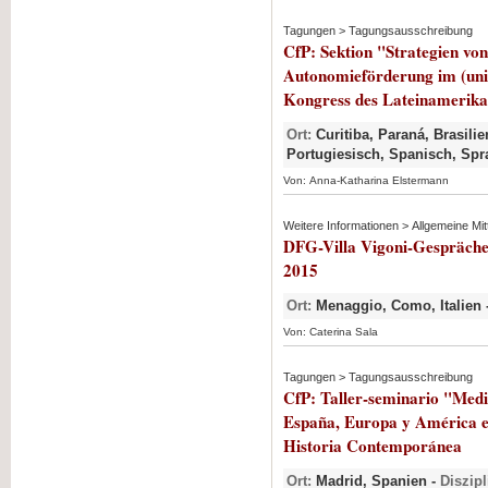
Tagungen > Tagungsausschreibung
CfP: Sektion "Strategien vo
Autonomieförderung im (uni
Kongress des Lateinamerik
Ort:
Curitiba, Paraná, Brasilie
Portugiesisch, Spanisch, Sp
Von: Anna-Katharina Elstermann
Weitere Informationen > Allgemeine Mit
DFG-Villa Vigoni-Gespräche 
2015
Ort:
Menaggio, Como, Italien 
Von: Caterina Sala
Tagungen > Tagungsausschreibung
CfP: Taller-seminario "Media
España, Europa y América en
Historia Contemporánea
Ort:
Madrid, Spanien -
Diszipl