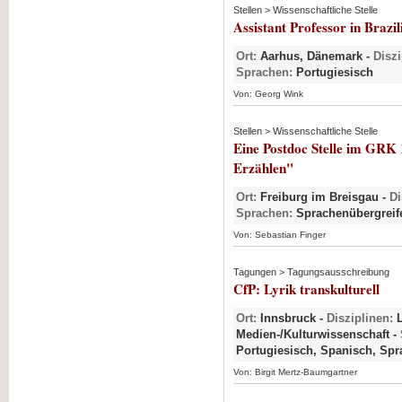
Stellen > Wissenschaftliche Stelle
Assistant Professor in Brazil
Ort:
Aarhus, Dänemark -
Diszi
Sprachen:
Portugiesisch
Von: Georg Wink
Stellen > Wissenschaftliche Stelle
Eine Postdoc Stelle im GRK 
Erzählen"
Ort:
Freiburg im Breisgau -
Di
Sprachen:
Sprachenübergreif
Von: Sebastian Finger
Tagungen > Tagungsausschreibung
CfP: Lyrik transkulturell
Ort:
Innsbruck -
Disziplinen:
L
Medien-/Kulturwissenschaft -
Portugiesisch, Spanisch, Sp
Von: Birgit Mertz-Baumgartner