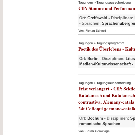
Tagungen > Tagungsausschreibung
CfP: Stimme und Performanz 
Ort:
Greifswald -
Disziplinen:
-
Sprachen:
Sprachenübergrei
Von: Florian Schmid
Tagungen > Tagungsprogramm
Poetik des Überlebens - Kul
Ort:
Berlin -
Disziplinen:
Liter
Medien-/Kulturwissenschaft -
Tagungen > Tagungsausschreibung
Frist verlängert - CfP: Sekt
Katalanisch und Katalanisch
contrastiva. Alemany-català 
24t Coŀloqui germano-catal
Ort:
Bochum -
Disziplinen:
Sp
romanische Sprachen
Von: Sarah Gemicioglu