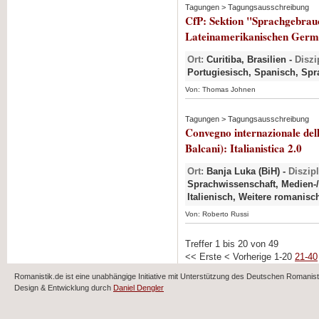
Tagungen > Tagungsausschreibung
CfP: Sektion "Sprachgebrau
Lateinamerikanischen Germ
Ort:
Curitiba, Brasilien -
Diszi
Portugiesisch, Spanisch, Sp
Von: Thomas Johnen
Tagungen > Tagungsausschreibung
Convegno internazionale dell'
Balcani): Italianistica 2.0
Ort:
Banja Luka (BiH) -
Diszip
Sprachwissenschaft, Medien-/
Italienisch, Weitere romanis
Von: Roberto Russi
Treffer 1 bis 20 von 49
<< Erste
< Vorherige
1-20
21-40
Romanistik.de ist eine unabhängige Initiative mit Unterstützung des Deutschen Romani
Design & Entwicklung durch
Daniel Dengler