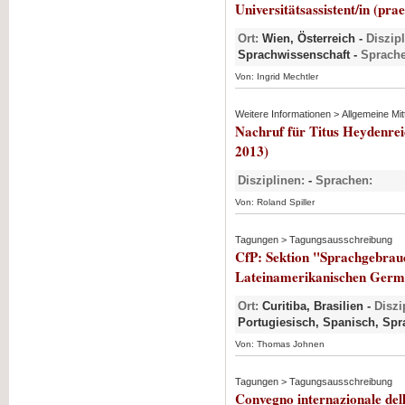
Universitätsassistent/in (pra
Ort:
Wien, Österreich -
Diszip
Sprachwissenschaft -
Sprache
Von: Ingrid Mechtler
Weitere Informationen > Allgemeine Mit
Nachruf für Titus Heydenre
2013)
Disziplinen:
-
Sprachen:
Von: Roland Spiller
Tagungen > Tagungsausschreibung
CfP: Sektion "Sprachgebrau
Lateinamerikanischen Germ
Ort:
Curitiba, Brasilien -
Diszi
Portugiesisch, Spanisch, Sp
Von: Thomas Johnen
Tagungen > Tagungsausschreibung
Convegno internazionale dell'