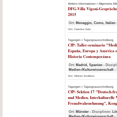
Weitere Informationen > Allgemeine Mit
DFG-Villa Vigoni-Gespräche 
2015
Ort:
Menaggio, Como, Italien 
Von: Caterina Sala
Tagungen > Tagungsausschreibung
CfP: Taller-seminario "Media
España, Europa y América en
Historia Contemporánea
Ort:
Madrid, Spanien -
Diszipl
Medien-/Kulturwissenschaft -
Von: Alberto Sevillano
Tagungen > Tagungsausschreibung
CfP: Sektion 17 "Deutsch-fra
und Medien. Interkulturelle
Fremdwahrnehmung", Kongr
Ort:
Münster -
Disziplinen:
Lit
Medien-/Kulturwissenschaft -