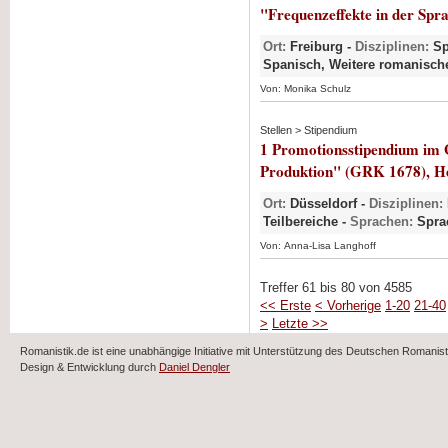
"Frequenzeffekte in der Spr
Ort:
Freiburg -
Disziplinen:
Sp
Spanisch, Weitere romanisch
Von: Monika Schulz
Stellen > Stipendium
1 Promotionsstipendium im G
Produktion" (GRK 1678), He
Ort:
Düsseldorf -
Disziplinen:
Teilbereiche -
Sprachen:
Spra
Von: Anna-Lisa Langhoff
Treffer 61 bis 80 von 4585
<< Erste
< Vorherige
1-20
21-40
>
Letzte >>
Romanistik.de ist eine unabhängige Initiative mit Unterstützung des Deutschen Romani
Design & Entwicklung durch
Daniel Dengler