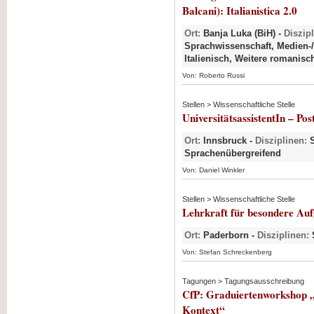
Balcani): Italianistica 2.0
Ort:
Banja Luka (BiH) -
Diszip
Sprachwissenschaft, Medien-/
Italienisch, Weitere romanis
Von: Roberto Russi
Stellen > Wissenschaftliche Stelle
UniversitätsassistentIn – Pos
Ort:
Innsbruck -
Disziplinen:
S
Sprachenübergreifend
Von: Daniel Winkler
Stellen > Wissenschaftliche Stelle
Lehrkraft für besondere Au
Ort:
Paderborn -
Disziplinen:
S
Von: Stefan Schreckenberg
Tagungen > Tagungsausschreibung
CfP: Graduiertenworkshop „I
Kontext“