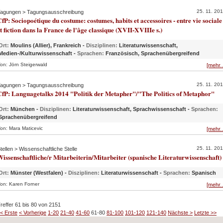
25. 11. 20
agungen > Tagungsausschreibung
fP: Sociopoétique du costume: costumes, habits et accessoires - entre vie sociale
t fiction dans la France de l'âge classique (XVII-XVIIIe s.)
Ort:
Moulins (Allier), Frankreich -
Disziplinen:
Literaturwissenschaft,
Medien-/Kulturwissenschaft -
Sprachen:
Französisch, Sprachenübergreifend
on: Jörn Steigerwald
[mehr..
25. 11. 20
agungen > Tagungsausschreibung
fP: Languagetalks 2014 "Politik der Metapher"/"The Politics of Metaphor"
Ort:
München -
Disziplinen:
Literaturwissenschaft, Sprachwissenschaft -
Sprachen:
Sprachenübergreifend
on: Mara Maticevic
[mehr..
25. 11. 20
tellen > Wissenschaftliche Stelle
issenschaftliche/r Mitarbeiterin/Mitarbeiter (spanische Literaturwissenschaft)
Ort:
Münster (Westfalen) -
Disziplinen:
Literaturwissenschaft -
Sprachen:
Spanisch
on: Karen Forner
[mehr..
reffer 61 bis 80 von 2151
< Erste
< Vorherige
1-20
21-40
41-60
61-80
81-100
101-120
121-140
Nächste >
Letzte >>