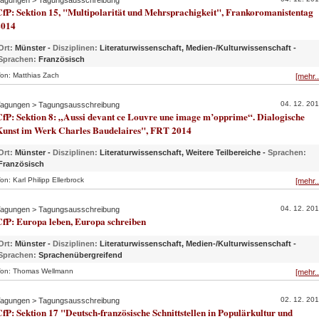
agungen > Tagungsausschreibung
fP: Sektion 15, "Multipolarität und Mehrsprachigkeit", Frankoromanistentag
2014
Ort:
Münster -
Disziplinen:
Literaturwissenschaft, Medien-/Kulturwissenschaft -
Sprachen:
Französisch
on: Matthias Zach
[mehr..
04. 12. 20
agungen > Tagungsausschreibung
fP: Sektion 8: „Aussi devant ce Louvre une image m’opprime“. Dialogische
Kunst im Werk Charles Baudelaires", FRT 2014
Ort:
Münster -
Disziplinen:
Literaturwissenschaft, Weitere Teilbereiche -
Sprachen:
Französisch
on: Karl Philipp Ellerbrock
[mehr..
04. 12. 20
agungen > Tagungsausschreibung
CfP: Europa leben, Europa schreiben
Ort:
Münster -
Disziplinen:
Literaturwissenschaft, Medien-/Kulturwissenschaft -
Sprachen:
Sprachenübergreifend
on: Thomas Wellmann
[mehr..
02. 12. 20
agungen > Tagungsausschreibung
fP: Sektion 17 "Deutsch-französische Schnittstellen in Populärkultur und