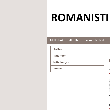
Bibliothek
Mittelbau
romanistik.de
Stellen
r
Tagungen
Mitteilungen
Archiv
W
N
V
T
C