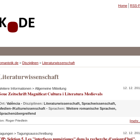
Home
RSS-F
omanistik.de
>
Disziplinen
>
Literaturwissenschaft
Literaturwissenschaft
12. 12. 20
eitere Informationen > Allgemeine Mitteilung
eue Zeitschrift Magnificat Cultura i Literatura Medievals
Ort:
València -
Disziplinen:
Literaturwissenschaft, Sprachwissenschaft,
Medien-/Kulturwissenschaft -
Sprachen:
Weitere romanische Sprachen,
Sprachenübergreifend
on: Roger Friedlein
[mehr..
12. 12. 20
agungen > Tagungsausschreibung
fP: Sektion 5, Les "interfaces numériques" dans la recherche d'aujourd'hui",