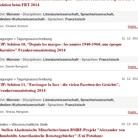
Sektion beim FRT 2014
Ort:
Münster -
Disziplinen:
Literaturwissenschaft, Sprachwissenschaft,
Medien-/Kulturwissenschaft -
Sprachen:
Französisch
on: Christof Schöch
[mehr..
11. 12. 20
agungen > Tagungsausschreibung
fP: Sektion 10, "Depuis les marges : les années 1940-1960, une époque
charnière" Frankoromanistentag 2014
Ort:
Münster -
Disziplinen:
Literaturwissenschaft -
Sprachen:
Französisch
on: Daniel Bengsch
[mehr..
11. 12. 20
agungen > Tagungsausschreibung
fP: Sektion 11, "Envisager la face - die vielen Facetten des Gesichts",
Frankoromanistentag 2014
Ort:
Münster -
Disziplinen:
Literaturwissenschaft, Sprachwissenschaft,
Medien-/Kulturwissenschaft -
Sprachen:
Französisch
on: Teresa Hiergeist
[mehr..
10. 12. 20
tellen > Wissenschaftliche Stelle
5 Stellen Akademische Mitarbeiter/innen BMBF-Projekt "Alexander von
Humboldts Amerikanische Reisetagebücher" (Uni Potsdam)