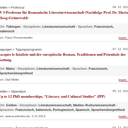
09. 12. 20
tellen > Professur
 3-Professur für Romanische Literaturwissenschaft (Nachfolge Prof. Dr. Mari
Moog-Grünewald)
Ort:
Tübingen -
Disziplinen:
Literaturwissenschaft -
Sprachen:
Französisch,
Italienisch
on: Franz Penzenstadler
[mehr..
07. 12. 20
agungen > Tagungsprogramm
acques le fataliste und der europäische Roman. Traditionen und Potentiale der
Gattung
Ort:
Mainz -
Disziplinen:
Literaturwissenschaft -
Sprachen:
Französisch,
Sprachenübergreifend
on: Olaf Müller
[mehr..
05. 12. 20
tellen > Stipendium
p to 12 PhD memberships, “Literary and Cultural Studies” (IPP)
Ort:
Gießen -
Disziplinen:
Literaturwissenschaft, Medien-/Kulturwissenschaft -
Sprachen:
Französisch, Italienisch, Portugiesisch, Spanisch, Sprachenübergreifend
on: www.academics.de, 5.12.2013
[mehr..
04. 12. 20