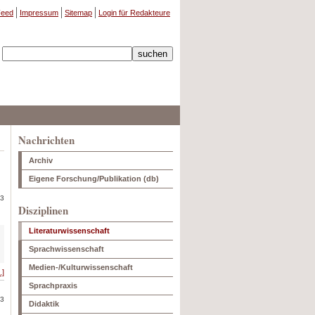
eed
Impressum
Sitemap
Login für Redakteure
Nachrichten
Archiv
Eigene Forschung/Publikation (db)
13
Disziplinen
Literaturwissenschaft
Sprachwissenschaft
Medien-/Kulturwissenschaft
.]
Sprachpraxis
13
Didaktik