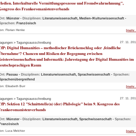
Medien. Interkulturelle Vermittlungsprozesse und Fremdwahrnehmung",
Kongress des Frankoromanistenverbands
Ort:
Münster -
Disziplinen:
Literaturwissenschaft, Medien-/Kulturwissenschaft -
Sprachen:
Französisch
on: Florian Henke
[mehr..
27. 11. 20
agungen > Tagungsausschreibung
fP: Digital Humanities – methodischer Brückenschlag oder ‚feindliche
Übernahme‘? Chancen und Risiken der Begegnung zwischen
eisteswissenschaften und Informatik: Jahrestagung der Digital Humanities im
deutschsprachigen Raum
Ort:
Passau -
Disziplinen:
Literaturwissenschaft, Sprachwissenschaft -
Sprachen:
Sprachenübergreifend
on: Elisabeth Burr
[mehr..
27. 11. 20
agungen > Tagungsausschreibung
fP: Sektion 12 "Schnittstelle(n) (der) Philologie" beim 9. Kongress des
Frankoromanistenverbands
Ort:
Münster -
Disziplinen:
Literaturwissenschaft, Sprachwissenschaft -
Sprachen:
Französisch
on: Luca Melchior
[mehr..