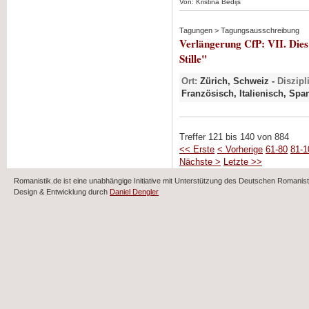
Von: Kristina Bedijs
Tagungen > Tagungsausschreibung
Verlängerung CfP: VII. Die
Stille"
Ort:
Zürich, Schweiz -
Diszipl
Französisch, Italienisch, Spa
Treffer 121 bis 140 von 884
<< Erste
< Vorherige
61-80
81-1
Nächste >
Letzte >>
Romanistik.de ist eine unabhängige Initiative mit Unterstützung des Deutschen Romani
Design & Entwicklung durch
Daniel Dengler