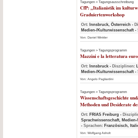
Tagungen > Tagungsausschreibung
CfP: „Italianistik im kultur
Graduiertenworkshop
Ort:
Innsbruck, Österreich -
D
Medien-/Kulturwissenschaft -
Von: Daniel Winkler
Tagungen > Tagungsprogramm
Mazzini e la letteratura eur
Ort:
Innsbruck -
Disziplinen:
L
Medien-/Kulturwissenschaft -
Von: Angelo Pagliardini
Tagungen > Tagungsprogramm
Wissenschaftsgeschichte und
Methoden und Desiderate de
Ort:
FRIAS Freiburg -
Diszipli
Sprachwissenschaft, Medien-/
-
Sprachen:
Französisch, Ital
Von: Wolfgang Asholt