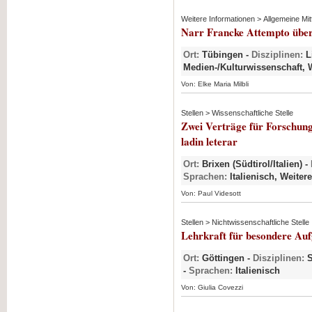
Weitere Informationen > Allgemeine Mit
Narr Francke Attempto übern
Ort:
Tübingen -
Disziplinen:
Li
Medien-/Kulturwissenschaft, W
Von: Elke Maria Milbli
Stellen > Wissenschaftliche Stelle
Zwei Verträge für Forschung
ladin leterar
Ort:
Brixen (Südtirol/Italien) -
Sprachen:
Italienisch, Weite
Von: Paul Videsott
Stellen > Nichtwissenschaftliche Stelle
Lehrkraft für besondere Auf
Ort:
Göttingen -
Disziplinen:
S
-
Sprachen:
Italienisch
Von: Giulia Covezzi