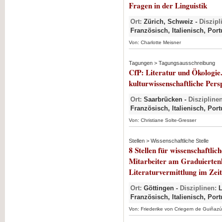
Fragen in der Linguistik
Ort:
Zürich, Schweiz -
Diszipl
Französisch, Italienisch, Po
Von: Charlotte Meisner
Tagungen > Tagungsausschreibung
CfP: Literatur und Ökologie.
kulturwissenschaftliche Per
Ort:
Saarbrücken -
Disziplinen
Französisch, Italienisch, Po
Von: Christiane Solte-Gresser
Stellen > Wissenschaftliche Stelle
8 Stellen für wissenschaftlic
Mitarbeiter am Graduiertenk
Literaturvermittlung im Zeit
Ort:
Göttingen -
Disziplinen:
L
Französisch, Italienisch, Po
Von: Friederike von Criegern de Guiñazú