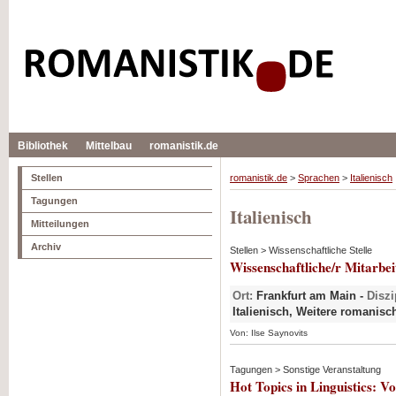
Bibliothek
Mittelbau
romanistik.de
Stellen
romanistik.de
>
Sprachen
>
Italienisch
Tagungen
Italienisch
Mitteilungen
Archiv
Stellen > Wissenschaftliche Stelle
Wissenschaftliche/r Mitarbe
Ort:
Frankfurt am Main -
Diszi
Italienisch, Weitere romanis
Von: Ilse Saynovits
Tagungen > Sonstige Veranstaltung
Hot Topics in Linguistics: V